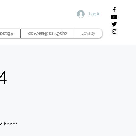
Log in
ങ്ങളും
അംഗങ്ങളുടെ ഏരിയ
Loyalty
4
we honor