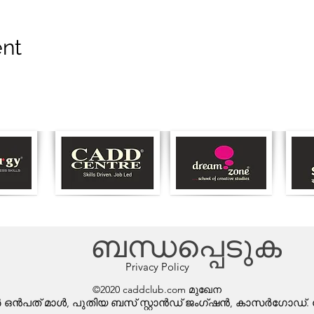
ent
ബന്ധപ്പെടുക
Privacy Policy
©2020 caddclub.com മുഖേന
വയർ ഒൻപത് മാൾ, പുതിയ ബസ് സ്റ്റാൻഡ് ജംഗ്ഷൻ, കാസർഗോഡ്. ക