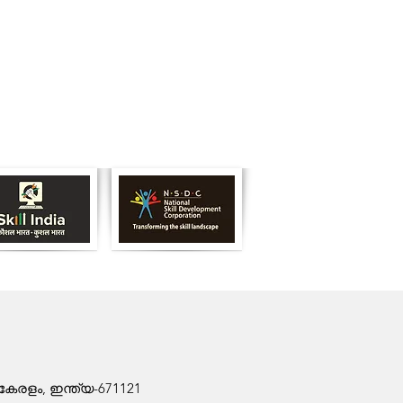
േരളം, ഇന്ത്യ-671121