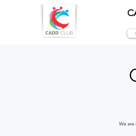
C
We are 