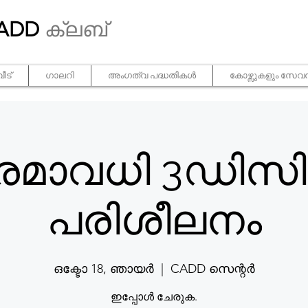
ADD
ക്ലബ്
വീട്
ഗാലറി
അംഗത്വ പദ്ധതികൾ
കോഴ്സുകളും സേവന
രമാവധി 3ഡിസ
പരിശീലനം
ഒക്ടോ 18, ഞായർ
  |  
CADD സെന്റർ
ഇപ്പോൾ ചേരുക.