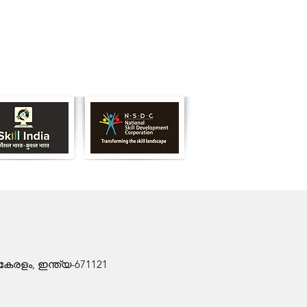
േരളം, ഇന്ത്യ-671121