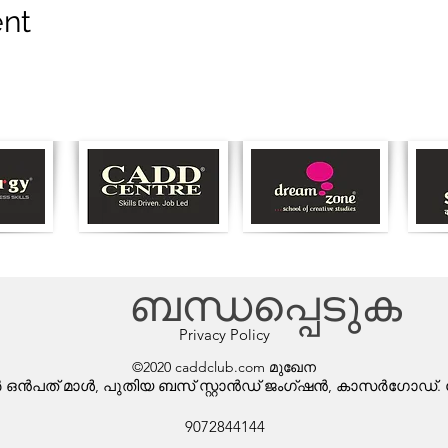
ent
ബന്ധപ്പെടുക
Privacy Policy
©2020 caddclub.com മുഖേന
വയർ ഒൻപത് മാൾ, പുതിയ ബസ് സ്റ്റാൻഡ് ജംഗ്ഷൻ, കാസർഗോഡ്. ക
9072844144