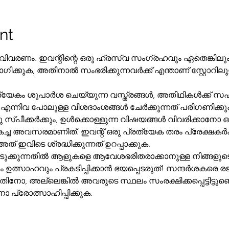
nt
 വിവരണം. ഇവന്റിന്റെ ഒരു ഹ്രസ്വ സംഗ്രഹവും ഏതെങ്കിലു
ുക, അതിനാൽ സംഭരിക്കുന്നവർക്ക് എന്താണ് സ്റ്റോറിലു
്നിവ പോലുള്ള വിശദാംശങ്ങൾ ചേർക്കുന്നത് പരിഗണിക്കുക
 സ്പീക്കർക്കും, ഉൾക്കൊള്ളുന്ന വിഷയങ്ങൾ വിവരിക്കാന
കച്ച അവസരമാണിത്. ഇവന്റ് ഒരു പ്രത്യേക തരം പ്രേക്ഷകർക്
് ഇവിടെ ശ്രദ്ധിക്കുന്നത് ഉറപ്പാക്കുക.
ത്സാഹവും പ്രകടിപ്പിക്കാൻ ഭയപ്പെടരുത്! സന്ദർശകരെ രജി
ിനോ പ്രോത്സാഹിപ്പിക്കുക.