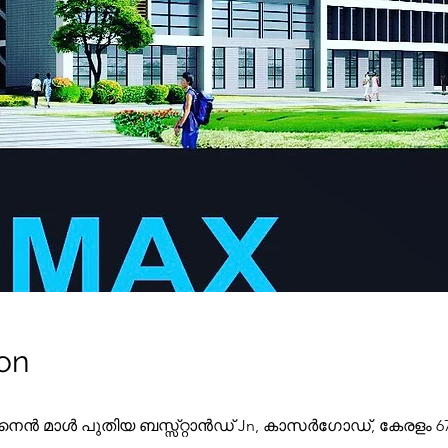
on
നൈൻ മാൾ പുതിയ ബസ്സ്റ്റാൻഡ് Jn, കാസർഗോഡ്, കേരളം 671