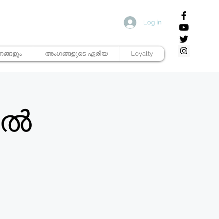
Log in
ങ്ങളും
അംഗങ്ങളുടെ ഏരിയ
Loyalty
ിൽ