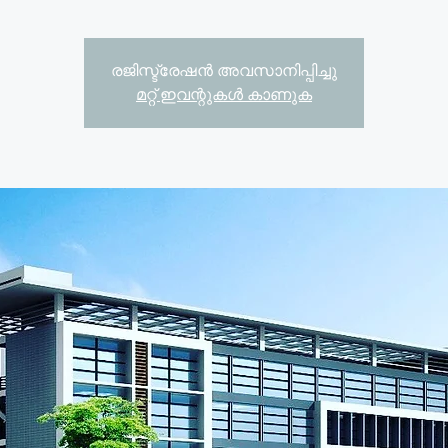
രജിസ്ട്രേഷൻ അവസാനിപ്പിച്ചു
മറ്റ് ഇവന്റുകൾ കാണുക